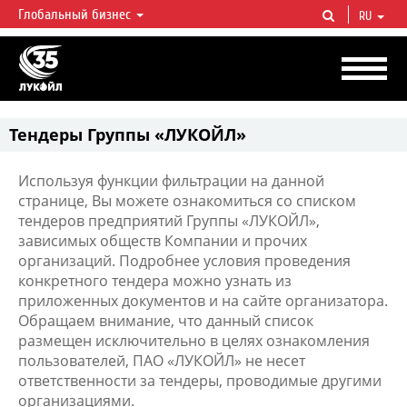
Глобальный бизнес
RU
ЛУКОЙЛ СЕГОДНЯ
ЛУКОЙЛ — одна из крупнейших вертикально интегрированных
нефтегазовых компаний в мире, на долю которой приходится более 2%
мировой добычи нефти и около 1% доказанных запасов углеводородов.
Тендеры Группы «ЛУКОЙЛ»
Используя функции фильтрации на данной
странице, Вы можете ознакомиться со списком
тендеров предприятий Группы «ЛУКОЙЛ»,
зависимых обществ Компании и прочих
организаций. Подробнее условия проведения
конкретного тендера можно узнать из
приложенных документов и на сайте организатора.
Обращаем внимание, что данный список
размещен исключительно в целях ознакомления
пользователей, ПАО «ЛУКОЙЛ» не несет
ответственности за тендеры, проводимые другими
организациями.