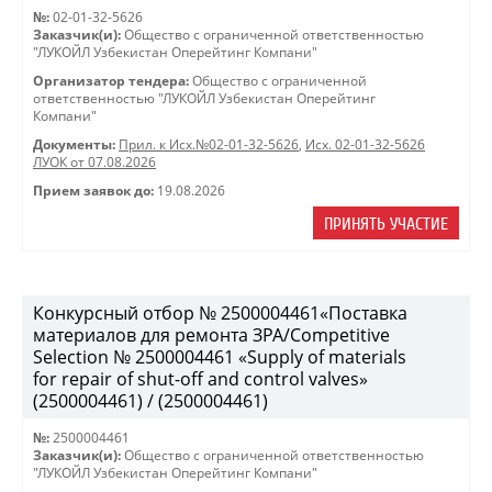
№:
02-01-32-5626
Заказчик(и):
Общество с ограниченной ответственностью
"ЛУКОЙЛ Узбекистан Оперейтинг Компани"
Организатор тендера:
Общество с ограниченной
ответственностью "ЛУКОЙЛ Узбекистан Оперейтинг
Компани"
Документы:
Прил. к Исх.№02-01-32-5626
,
Исх. 02-01-32-5626
ЛУОК от 07.08.2026
Прием заявок до:
19.08.2026
ПРИНЯТЬ УЧАСТИЕ
Конкурсный отбор № 2500004461«Поставка
материалов для ремонта ЗРА/Competitive
Selection № 2500004461 «Supply of materials
for repair of shut-off and control valves»
(2500004461) / (2500004461)
№:
2500004461
Заказчик(и):
Общество с ограниченной ответственностью
"ЛУКОЙЛ Узбекистан Оперейтинг Компани"