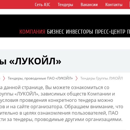
Сеть АЗС
Тендеры
Вакансии
Контакты
ертикально
компаний в
ся более 2%
КОМПАНИЯ
БИЗНЕС
ИНВЕСТОРЫ
ПРЕСС-ЦЕНТР
1% доказанных
пы «ЛУКОЙЛ»
ы
Тендеры, проводимые ПАО «ЛУКОЙЛ»
Тендеры Группы ЛУКОЙЛ
а данной странице, Вы можете ознакомиться со
Группы «ЛУКОЙЛ», зависимых обществ Компании и
условия проведения конкретного тендера можно
ов и на сайте организатора. Обращаем внимание, что
тельно в целях ознакомления пользователей, ПАО
сти за тендеры, проводимые другими организациями.