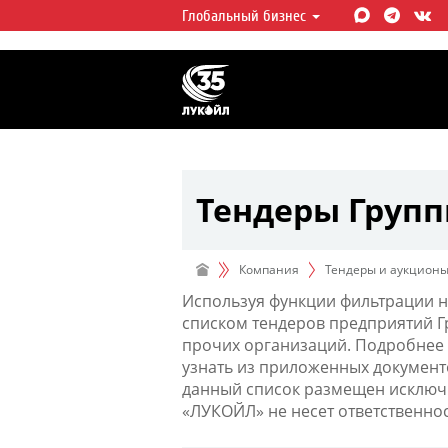
Глобальный бизнес
ЛУКОЙЛ СЕГОДНЯ
ЛУКОЙЛ — одна из крупнейших в
интегрированных нефтегазовых 
мире, на долю которой приходит
мировой добычи нефти и около 
запасов углеводородов.
Тендеры Груп
Компания
Тендеры и аукцион
Используя функции фильтрации н
списком тендеров предприятий 
прочих организаций. Подробнее 
узнать из приложенных документ
данный список размещен исключи
«ЛУКОЙЛ» не несет ответственно