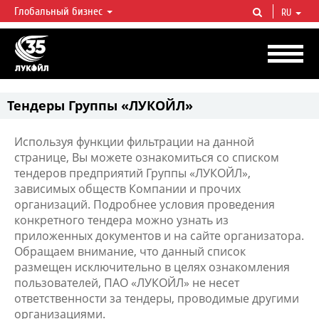
Глобальный бизнес
RU
ЛУКОЙЛ СЕГОДНЯ
ЛУКОЙЛ — одна из крупнейших вертикально интегрированных
нефтегазовых компаний в мире, на долю которой приходится более 2%
мировой добычи нефти и около 1% доказанных запасов углеводородов.
Тендеры Группы «ЛУКОЙЛ»
Используя функции фильтрации на данной
странице, Вы можете ознакомиться со списком
тендеров предприятий Группы «ЛУКОЙЛ»,
зависимых обществ Компании и прочих
организаций. Подробнее условия проведения
конкретного тендера можно узнать из
приложенных документов и на сайте организатора.
Обращаем внимание, что данный список
размещен исключительно в целях ознакомления
пользователей, ПАО «ЛУКОЙЛ» не несет
ответственности за тендеры, проводимые другими
организациями.