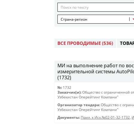
Страна-регион
ВСЕ ПРОВОДИМЫЕ
(536)
ТОВА
МИ на выполнение работ по во
измерительной системы AutoPilo
(1732)
№:
1732
Заказчик(и):
Общество с ограниченной о
Узбекистан Оперейтинг Компани"
Организатор тендера:
Общество с огран
Узбекистан Оперейтинг Компани"
Документы:
Прил. к Исх.№02-01-32-1732
,
И