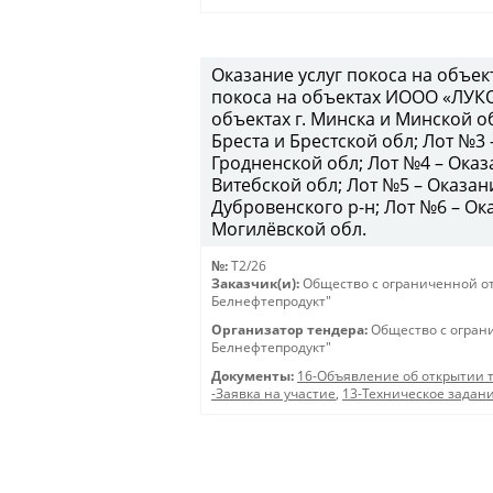
Оказание услуг покоса на объе
покоса на объектах ИООО «ЛУКО
объектах г. Минска и Минской об
Бреста и Брестской обл; Лот №3 
Гродненской обл; Лот №4 – Оказа
Витебской обл; Лот №5 – Оказан
Дубровенского р-н; Лот №6 – Ока
Могилёвской обл.
№:
T2/26
Заказчик(и):
Общество с ограниченной о
Белнефтепродукт"
Организатор тендера:
Общество с огран
Белнефтепродукт"
Документы:
16-Объявление об открытии 
-Заявка на участие
,
13-Техническое задан