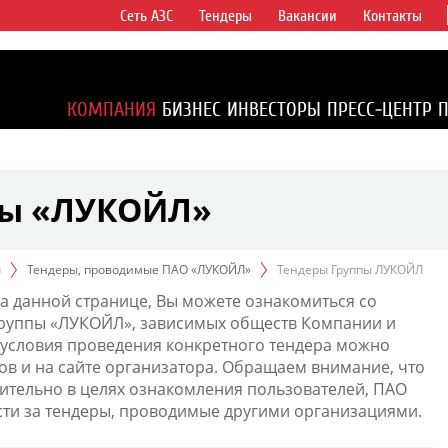
Сеть АЗС
Тендеры
Вакансии
Контакты
ертикально
компаний в
ся более 2%
КОМПАНИЯ
БИЗНЕС
ИНВЕСТОРЫ
ПРЕСС-ЦЕНТР
1% доказанных
пы «ЛУКОЙЛ»
ы
Тендеры, проводимые ПАО «ЛУКОЙЛ»
Тендеры Группы ЛУКОЙЛ
а данной странице, Вы можете ознакомиться со
Группы «ЛУКОЙЛ», зависимых обществ Компании и
условия проведения конкретного тендера можно
ов и на сайте организатора. Обращаем внимание, что
тельно в целях ознакомления пользователей, ПАО
сти за тендеры, проводимые другими организациями.