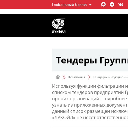
Глобальный бизнес
ЛУКОЙЛ СЕГОДНЯ
ЛУКОЙЛ — одна из крупнейших в
интегрированных нефтегазовых 
мире, на долю которой приходит
мировой добычи нефти и около 
запасов углеводородов.
Тендеры Груп
Компания
Тендеры и аукцион
Используя функции фильтрации н
списком тендеров предприятий 
прочих организаций. Подробнее 
узнать из приложенных документ
данный список размещен исключи
«ЛУКОЙЛ» не несет ответственно