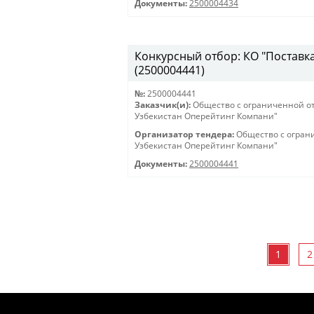
Документы:
2500004434
Конкурсный отбор: КО "Поставка 
(2500004441)
№:
2500004441
Заказчик(и):
Общество с ограниченной о
Узбекистан Оперейтинг Компани"
Организатор тендера:
Общество с огран
Узбекистан Оперейтинг Компани"
Документы:
2500004441
1
2