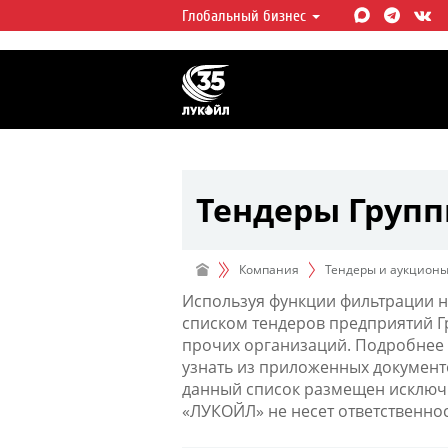
Глобальный бизнес
ЛУКОЙЛ СЕГОДНЯ
ЛУКОЙЛ — одна из крупнейших в
интегрированных нефтегазовых 
мире, на долю которой приходит
мировой добычи нефти и около 
запасов углеводородов.
Тендеры Груп
Компания
Тендеры и аукцион
Используя функции фильтрации н
списком тендеров предприятий 
прочих организаций. Подробнее 
узнать из приложенных документ
данный список размещен исключи
«ЛУКОЙЛ» не несет ответственно