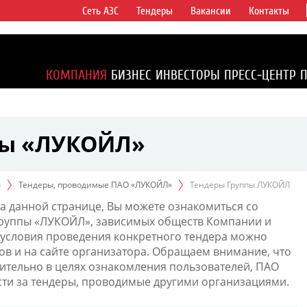
Сеть АЗС
Тендеры
Вакансии
Контакты
ертикально
компаний в
ся более 2%
КОМПАНИЯ
БИЗНЕС
ИНВЕСТОРЫ
ПРЕСС-ЦЕНТР
1% доказанных
пы «ЛУКОЙЛ»
ы
Тендеры, проводимые ПАО «ЛУКОЙЛ»
Тендеры Группы ЛУКОЙЛ
а данной странице, Вы можете ознакомиться со
Группы «ЛУКОЙЛ», зависимых обществ Компании и
условия проведения конкретного тендера можно
ов и на сайте организатора. Обращаем внимание, что
тельно в целях ознакомления пользователей, ПАО
сти за тендеры, проводимые другими организациями.