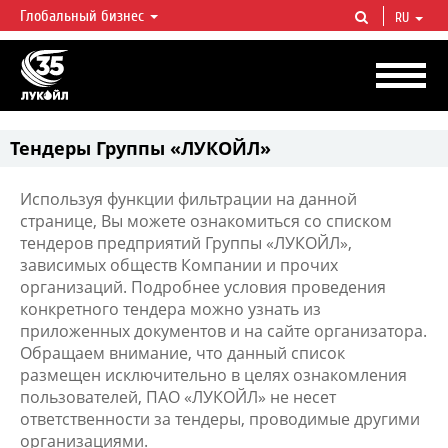
Глобальный бизнес
RU
ЛУКОЙЛ СЕГОДНЯ
ЛУКОЙЛ — одна из крупнейших вертикально интегрированных
нефтегазовых компаний в мире, на долю которой приходится более 2%
мировой добычи нефти и около 1% доказанных запасов углеводородов.
Тендеры Группы «ЛУКОЙЛ»
Используя функции фильтрации на данной
странице, Вы можете ознакомиться со списком
тендеров предприятий Группы «ЛУКОЙЛ»,
зависимых обществ Компании и прочих
организаций. Подробнее условия проведения
конкретного тендера можно узнать из
приложенных документов и на сайте организатора.
Обращаем внимание, что данный список
размещен исключительно в целях ознакомления
пользователей, ПАО «ЛУКОЙЛ» не несет
ответственности за тендеры, проводимые другими
организациями.