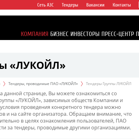
Сеть АЗС
Тендеры
Вакансии
Контакты
ертикально
компаний в
ся более 2%
КОМПАНИЯ
БИЗНЕС
ИНВЕСТОРЫ
ПРЕСС-ЦЕНТР
1% доказанных
пы «ЛУКОЙЛ»
ы
Тендеры, проводимые ПАО «ЛУКОЙЛ»
Тендеры Группы ЛУКОЙЛ
а данной странице, Вы можете ознакомиться со
Группы «ЛУКОЙЛ», зависимых обществ Компании и
условия проведения конкретного тендера можно
ов и на сайте организатора. Обращаем внимание, что
тельно в целях ознакомления пользователей, ПАО
сти за тендеры, проводимые другими организациями.