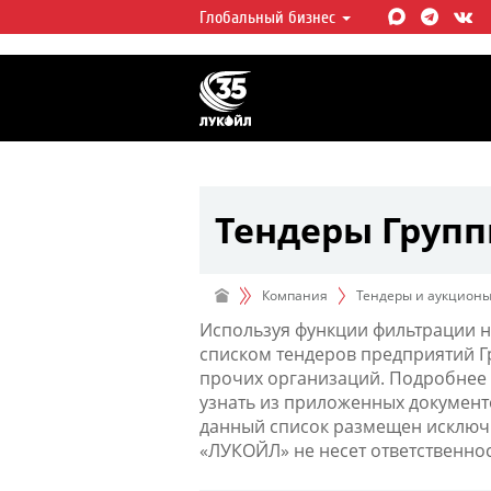
Глобальный бизнес
ЛУКОЙЛ СЕГОДНЯ
ЛУКОЙЛ — одна из крупнейших в
интегрированных нефтегазовых 
мире, на долю которой приходит
мировой добычи нефти и около 
запасов углеводородов.
Тендеры Груп
Компания
Тендеры и аукцион
Используя функции фильтрации н
списком тендеров предприятий 
прочих организаций. Подробнее 
узнать из приложенных документ
данный список размещен исключи
«ЛУКОЙЛ» не несет ответственно