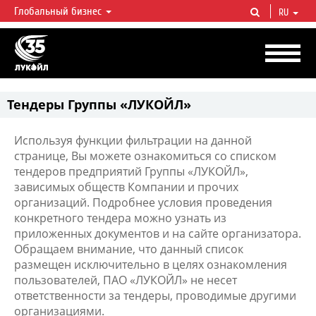
Глобальный бизнес
RU
ЛУКОЙЛ СЕГОДНЯ
ЛУКОЙЛ — одна из крупнейших вертикально интегрированных
нефтегазовых компаний в мире, на долю которой приходится более 2%
мировой добычи нефти и около 1% доказанных запасов углеводородов.
Тендеры Группы «ЛУКОЙЛ»
Используя функции фильтрации на данной
странице, Вы можете ознакомиться со списком
тендеров предприятий Группы «ЛУКОЙЛ»,
зависимых обществ Компании и прочих
организаций. Подробнее условия проведения
конкретного тендера можно узнать из
приложенных документов и на сайте организатора.
Обращаем внимание, что данный список
размещен исключительно в целях ознакомления
пользователей, ПАО «ЛУКОЙЛ» не несет
ответственности за тендеры, проводимые другими
организациями.