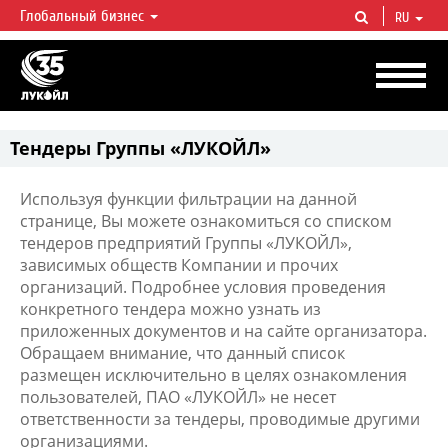
Глобальный бизнес
RU
ЛУКОЙЛ СЕГОДНЯ
ЛУКОЙЛ — одна из крупнейших вертикально интегрированных
нефтегазовых компаний в мире, на долю которой приходится более 2%
мировой добычи нефти и около 1% доказанных запасов углеводородов.
Тендеры Группы «ЛУКОЙЛ»
Используя функции фильтрации на данной
странице, Вы можете ознакомиться со списком
тендеров предприятий Группы «ЛУКОЙЛ»,
зависимых обществ Компании и прочих
организаций. Подробнее условия проведения
конкретного тендера можно узнать из
приложенных документов и на сайте организатора.
Обращаем внимание, что данный список
размещен исключительно в целях ознакомления
пользователей, ПАО «ЛУКОЙЛ» не несет
ответственности за тендеры, проводимые другими
организациями.