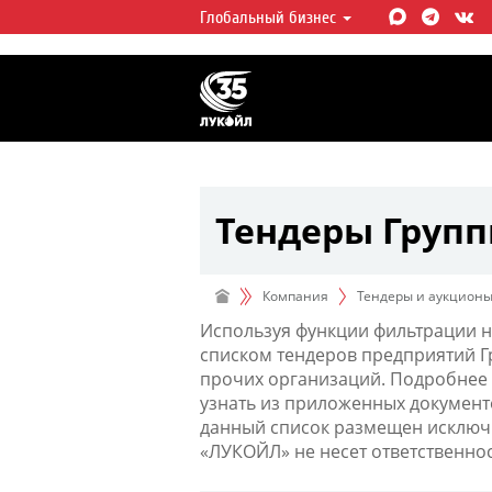
Глобальный бизнес
ЛУКОЙЛ СЕГОДНЯ
ЛУКОЙЛ — одна из крупнейших в
интегрированных нефтегазовых 
мире, на долю которой приходит
мировой добычи нефти и около 
запасов углеводородов.
Тендеры Груп
Компания
Тендеры и аукцион
Используя функции фильтрации н
списком тендеров предприятий 
прочих организаций. Подробнее 
узнать из приложенных документ
данный список размещен исключи
«ЛУКОЙЛ» не несет ответственно