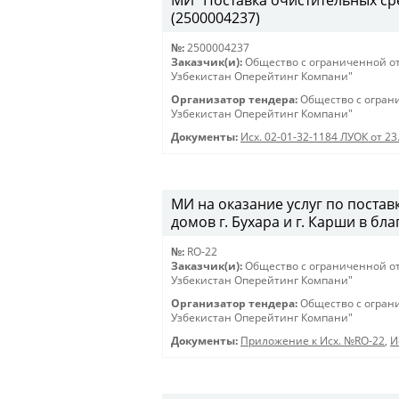
МИ "Поставка очистительных сред
(2500004237)
№:
2500004237
Заказчик(и):
Общество с ограниченной о
Узбекистан Оперейтинг Компани"
Организатор тендера:
Общество с огран
Узбекистан Оперейтинг Компани"
Документы:
Исх. 02-01-32-1184 ЛУОК от 23
МИ на оказание услуг по постав
домов г. Бухара и г. Карши в бл
№:
RO-22
Заказчик(и):
Общество с ограниченной о
Узбекистан Оперейтинг Компани"
Организатор тендера:
Общество с огран
Узбекистан Оперейтинг Компани"
Документы:
Приложение к Исх. №RO-22
,
И