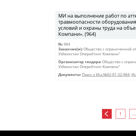
МИ на выполнение работ по атт
травмоопасности оборудования,
условий и охраны труда на объ
Компани». (964)
№:
964
Заказчик(и):
Общество с ограниченной о
Узбекистан Оперейтинг Компани"
Организатор тендера:
Общество с огран
Узбекистан Оперейтинг Компани"
Документы:
Прил. к Исх.№02-01-32-964
,
Ис
1
...