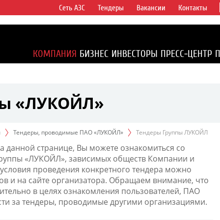
Сеть АЗС
Тендеры
Вакансии
Контакты
ертикально
компаний в
ся более 2%
КОМПАНИЯ
БИЗНЕС
ИНВЕСТОРЫ
ПРЕСС-ЦЕНТР
1% доказанных
пы «ЛУКОЙЛ»
ы
Тендеры, проводимые ПАО «ЛУКОЙЛ»
Тендеры Группы ЛУКОЙЛ
а данной странице, Вы можете ознакомиться со
Группы «ЛУКОЙЛ», зависимых обществ Компании и
условия проведения конкретного тендера можно
ов и на сайте организатора. Обращаем внимание, что
тельно в целях ознакомления пользователей, ПАО
сти за тендеры, проводимые другими организациями.