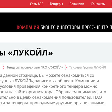
Сеть АЗС
Тендеры
Вакансии
Контакты
ертикально
компаний в
ся более 2%
КОМПАНИЯ
БИЗНЕС
ИНВЕСТОРЫ
ПРЕСС-ЦЕНТР
1% доказанных
пы «ЛУКОЙЛ»
ы
Тендеры, проводимые ПАО «ЛУКОЙЛ»
Тендеры Группы ЛУКОЙЛ
а данной странице, Вы можете ознакомиться со
Группы «ЛУКОЙЛ», зависимых обществ Компании и
условия проведения конкретного тендера можно
ов и на сайте организатора. Обращаем внимание, что
тельно в целях ознакомления пользователей, ПАО
сти за тендеры, проводимые другими организациями.