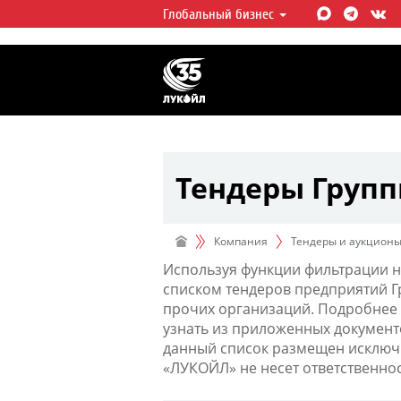
Глобальный бизнес
ЛУКОЙЛ СЕГОДНЯ
ЛУКОЙЛ — одна из крупнейших в
интегрированных нефтегазовых 
мире, на долю которой приходит
мировой добычи нефти и около 
запасов углеводородов.
Тендеры Груп
Компания
Тендеры и аукцион
Используя функции фильтрации н
списком тендеров предприятий 
прочих организаций. Подробнее 
узнать из приложенных документ
данный список размещен исключи
«ЛУКОЙЛ» не несет ответственно