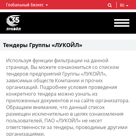
Глобальный бизнес
RU
ЛУКОЙЛ СЕГОДНЯ
ЛУКОЙЛ — одна из крупнейших вертикально интегрированных
нефтегазовых компаний в мире, на долю которой приходится более 2%
мировой добычи нефти и около 1% доказанных запасов углеводородов.
Тендеры Группы «ЛУКОЙЛ»
Используя функции фильтрации на данной
странице, Вы можете ознакомиться со списком
тендеров предприятий Группы «ЛУКОЙЛ»,
зависимых обществ Компании и прочих
организаций. Подробнее условия проведения
конкретного тендера можно узнать из
приложенных документов и на сайте организатора.
Обращаем внимание, что данный список
размещен исключительно в целях ознакомления
пользователей, ПАО «ЛУКОЙЛ» не несет
ответственности за тендеры, проводимые другими
организациями.