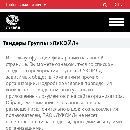
Глобальный бизнес
RU
ЛУКОЙЛ СЕГОДНЯ
ЛУКОЙЛ — одна из крупнейших вертикально интегрированных
нефтегазовых компаний в мире, на долю которой приходится более 2%
мировой добычи нефти и около 1% доказанных запасов углеводородов.
Тендеры Группы «ЛУКОЙЛ»
Используя функции фильтрации на данной
странице, Вы можете ознакомиться со списком
тендеров предприятий Группы «ЛУКОЙЛ»,
зависимых обществ Компании и прочих
организаций. Подробнее условия проведения
конкретного тендера можно узнать из
приложенных документов и на сайте организатора.
Обращаем внимание, что данный список
размещен исключительно в целях ознакомления
пользователей, ПАО «ЛУКОЙЛ» не несет
ответственности за тендеры, проводимые другими
организациями.