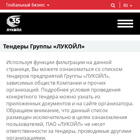
Глобальный бизнес
RU
ЛУКОЙЛ СЕГОДНЯ
ЛУКОЙЛ — одна из крупнейших вертикально интегрированных
нефтегазовых компаний в мире, на долю которой приходится более 2%
мировой добычи нефти и около 1% доказанных запасов углеводородов.
Тендеры Группы «ЛУКОЙЛ»
Используя функции фильтрации на данной
странице, Вы можете ознакомиться со списком
тендеров предприятий Группы «ЛУКОЙЛ»,
зависимых обществ Компании и прочих
организаций. Подробнее условия проведения
конкретного тендера можно узнать из
приложенных документов и на сайте организатора.
Обращаем внимание, что данный список
размещен исключительно в целях ознакомления
пользователей, ПАО «ЛУКОЙЛ» не несет
ответственности за тендеры, проводимые другими
организациями.