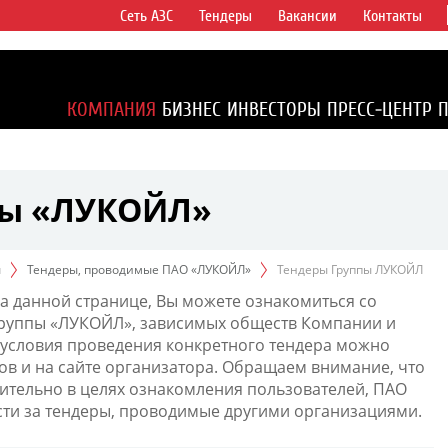
Сеть АЗС
Тендеры
Вакансии
Контакты
ертикально
компаний в
ся более 2%
КОМПАНИЯ
БИЗНЕС
ИНВЕСТОРЫ
ПРЕСС-ЦЕНТР
1% доказанных
пы «ЛУКОЙЛ»
ы
Тендеры, проводимые ПАО «ЛУКОЙЛ»
Тендеры Группы ЛУКОЙЛ
а данной странице, Вы можете ознакомиться со
Группы «ЛУКОЙЛ», зависимых обществ Компании и
условия проведения конкретного тендера можно
ов и на сайте организатора. Обращаем внимание, что
тельно в целях ознакомления пользователей, ПАО
сти за тендеры, проводимые другими организациями.