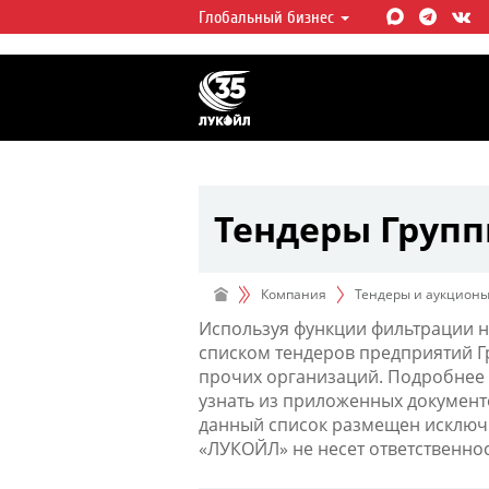
Глобальный бизнес
ЛУКОЙЛ СЕГОДНЯ
ЛУКОЙЛ — одна из крупнейших в
интегрированных нефтегазовых 
мире, на долю которой приходит
мировой добычи нефти и около 
запасов углеводородов.
Тендеры Груп
Компания
Тендеры и аукцион
Используя функции фильтрации н
списком тендеров предприятий 
прочих организаций. Подробнее 
узнать из приложенных документ
данный список размещен исключи
«ЛУКОЙЛ» не несет ответственно