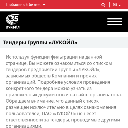
Глобальный бизнес
RU
ЛУКОЙЛ СЕГОДНЯ
ЛУКОЙЛ — одна из крупнейших вертикально интегрированных
нефтегазовых компаний в мире, на долю которой приходится более 2%
мировой добычи нефти и около 1% доказанных запасов углеводородов.
Тендеры Группы «ЛУКОЙЛ»
Используя функции фильтрации на данной
странице, Вы можете ознакомиться со списком
тендеров предприятий Группы «ЛУКОЙЛ»,
зависимых обществ Компании и прочих
организаций. Подробнее условия проведения
конкретного тендера можно узнать из
приложенных документов и на сайте организатора.
Обращаем внимание, что данный список
размещен исключительно в целях ознакомления
пользователей, ПАО «ЛУКОЙЛ» не несет
ответственности за тендеры, проводимые другими
организациями.