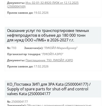
Документы:
Исх. 02-01-32-8920 ЛУОК от 12.12.2025
(2500004169)
Прием заявок до:
19.02.2026
Оказание услуг по транспортировке темных
нефтепродуктов в объеме до 180 000 тонн
для нужд ООО «ЛМБ» в 2026-2027 г.г.
№:
Т93
Заказчик(и):
"ЛУКОЙЛ-МаринБункер"
Организатор тендера:
"ЛУКОЙЛ-АЭРО"
Документы:
Приглашение_Т93_ЛУКОЙЛ_АЭРО
Прием заявок до:
17.02.2026
КО_Поставка ЗИП для ЗРА Kata (2500004177) /
Supply of spare parts for shut-off and control
valves Kata (2500004177
№:
2500004177
Заказчик(и):
Общество с ограниченной ответственностью