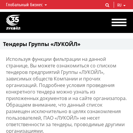
Глобальный бизнес
RU
ЛУКОЙЛ СЕГОДНЯ
ЛУКОЙЛ — одна из крупнейших вертикально интегрированных
нефтегазовых компаний в мире, на долю которой приходится более 2%
мировой добычи нефти и около 1% доказанных запасов углеводородов.
Тендеры Группы «ЛУКОЙЛ»
Используя функции фильтрации на данной
странице, Вы можете ознакомиться со списком
тендеров предприятий Группы «ЛУКОЙЛ»,
зависимых обществ Компании и прочих
организаций. Подробнее условия проведения
конкретного тендера можно узнать из
приложенных документов и на сайте организатора.
Обращаем внимание, что данный список
размещен исключительно в целях ознакомления
пользователей, ПАО «ЛУКОЙЛ» не несет
ответственности за тендеры, проводимые другими
организациями.