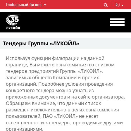
Глобальный бизнес
RU
ЛУКОЙЛ СЕГОДНЯ
ЛУКОЙЛ — одна из крупнейших вертикально интегрированных
нефтегазовых компаний в мире, на долю которой приходится более 2%
мировой добычи нефти и около 1% доказанных запасов углеводородов.
Тендеры Группы «ЛУКОЙЛ»
Используя функции фильтрации на данной
странице, Вы можете ознакомиться со списком
тендеров предприятий Группы «ЛУКОЙЛ»,
зависимых обществ Компании и прочих
организаций. Подробнее условия проведения
конкретного тендера можно узнать из
приложенных документов и на сайте организатора.
Обращаем внимание, что данный список
размещен исключительно в целях ознакомления
пользователей, ПАО «ЛУКОЙЛ» не несет
ответственности за тендеры, проводимые другими
организациями.