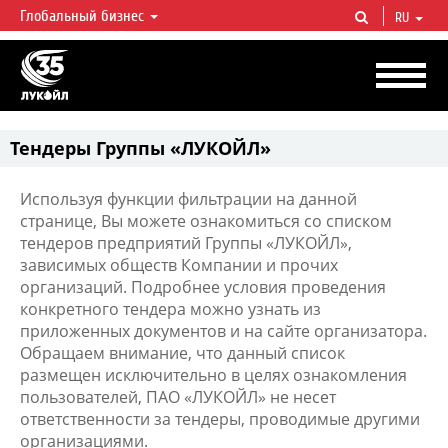
Глобальный бизнес
RU
ЛУКОЙЛ СЕГОДНЯ
ЛУКОЙЛ — одна из крупнейших вертикально интегрированных
нефтегазовых компаний в мире, на долю которой приходится более 2%
мировой добычи нефти и около 1% доказанных запасов углеводородов.
Тендеры Группы «ЛУКОЙЛ»
Используя функции фильтрации на данной
странице, Вы можете ознакомиться со списком
тендеров предприятий Группы «ЛУКОЙЛ»,
зависимых обществ Компании и прочих
организаций. Подробнее условия проведения
конкретного тендера можно узнать из
приложенных документов и на сайте организатора.
Обращаем внимание, что данный список
размещен исключительно в целях ознакомления
пользователей, ПАО «ЛУКОЙЛ» не несет
ответственности за тендеры, проводимые другими
организациями.