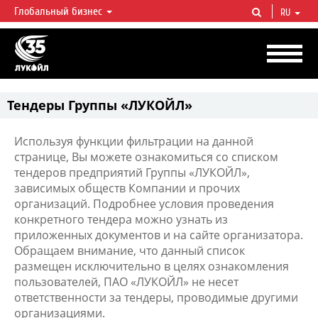
Глобальный бизнес
RU
ЛУКОЙЛ СЕГОДНЯ
ЛУКОЙЛ — одна из крупнейших вертикально интегрированных
нефтегазовых компаний в мире, на долю которой приходится более 2%
мировой добычи нефти и около 1% доказанных запасов углеводородов.
Тендеры Группы «ЛУКОЙЛ»
Используя функции фильтрации на данной
странице, Вы можете ознакомиться со списком
тендеров предприятий Группы «ЛУКОЙЛ»,
зависимых обществ Компании и прочих
организаций. Подробнее условия проведения
конкретного тендера можно узнать из
приложенных документов и на сайте организатора.
Обращаем внимание, что данный список
размещен исключительно в целях ознакомления
пользователей, ПАО «ЛУКОЙЛ» не несет
ответственности за тендеры, проводимые другими
организациями.