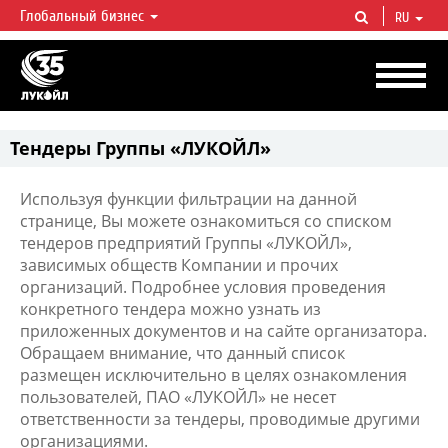
Глобальный бизнес
RU
ЛУКОЙЛ СЕГОДНЯ
ЛУКОЙЛ — одна из крупнейших вертикально интегрированных
нефтегазовых компаний в мире, на долю которой приходится более 2%
мировой добычи нефти и около 1% доказанных запасов углеводородов.
Тендеры Группы «ЛУКОЙЛ»
Используя функции фильтрации на данной
странице, Вы можете ознакомиться со списком
тендеров предприятий Группы «ЛУКОЙЛ»,
зависимых обществ Компании и прочих
организаций. Подробнее условия проведения
конкретного тендера можно узнать из
приложенных документов и на сайте организатора.
Обращаем внимание, что данный список
размещен исключительно в целях ознакомления
пользователей, ПАО «ЛУКОЙЛ» не несет
ответственности за тендеры, проводимые другими
организациями.