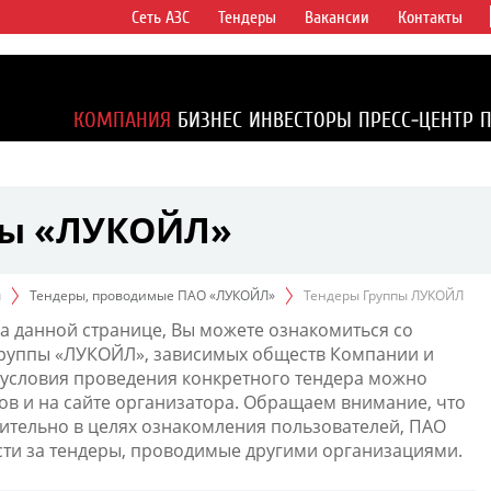
Сеть АЗС
Тендеры
Вакансии
Контакты
ертикально
компаний в
ся более 2%
КОМПАНИЯ
БИЗНЕС
ИНВЕСТОРЫ
ПРЕСС-ЦЕНТР
1% доказанных
пы «ЛУКОЙЛ»
ы
Тендеры, проводимые ПАО «ЛУКОЙЛ»
Тендеры Группы ЛУКОЙЛ
а данной странице, Вы можете ознакомиться со
Группы «ЛУКОЙЛ», зависимых обществ Компании и
условия проведения конкретного тендера можно
ов и на сайте организатора. Обращаем внимание, что
тельно в целях ознакомления пользователей, ПАО
сти за тендеры, проводимые другими организациями.