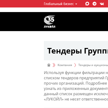
Глобальный бизнес
ЛУКОЙЛ СЕГОДНЯ
ЛУКОЙЛ — одна из крупнейших в
интегрированных нефтегазовых 
мире, на долю которой приходит
мировой добычи нефти и около 
запасов углеводородов.
Тендеры Груп
Компания
Тендеры и аукцион
Используя функции фильтрации н
списком тендеров предприятий 
прочих организаций. Подробнее 
узнать из приложенных документ
данный список размещен исключи
«ЛУКОЙЛ» не несет ответственно