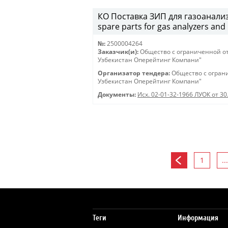
КО Поставка ЗИП для газоанализ
spare parts for gas analyzers an
№:
2500004264
Заказчик(и):
Общество с ограниченной о
Узбекистан Оперейтинг Компани"
Организатор тендера:
Общество с огран
Узбекистан Оперейтинг Компани"
Документы:
Исх. 02-01-32-1966 ЛУОК от 3
1
...
Теги
Информация