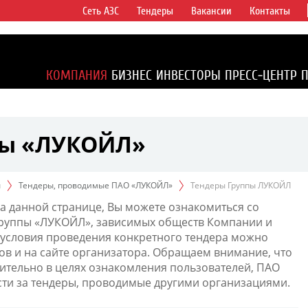
Сеть АЗС
Тендеры
Вакансии
Контакты
ертикально
компаний в
ся более 2%
КОМПАНИЯ
БИЗНЕС
ИНВЕСТОРЫ
ПРЕСС-ЦЕНТР
1% доказанных
пы «ЛУКОЙЛ»
ы
Тендеры, проводимые ПАО «ЛУКОЙЛ»
Тендеры Группы ЛУКОЙЛ
а данной странице, Вы можете ознакомиться со
Группы «ЛУКОЙЛ», зависимых обществ Компании и
условия проведения конкретного тендера можно
ов и на сайте организатора. Обращаем внимание, что
тельно в целях ознакомления пользователей, ПАО
сти за тендеры, проводимые другими организациями.