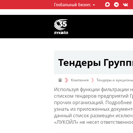
Глобальный бизнес
ЛУКОЙЛ СЕГОДНЯ
ЛУКОЙЛ — одна из крупнейших в
интегрированных нефтегазовых 
мире, на долю которой приходит
мировой добычи нефти и около 
запасов углеводородов.
Тендеры Груп
Компания
Тендеры и аукцион
Используя функции фильтрации н
списком тендеров предприятий 
прочих организаций. Подробнее 
узнать из приложенных документ
данный список размещен исключи
«ЛУКОЙЛ» не несет ответственно