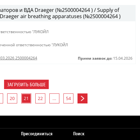
аторов и ВДА Draeger (№2500004264 ) / Supply of
d Draeger air breathing apparatuses (№2500004264 )
тветственностью "ЛУКОЙЛ
иченной ответственностью "ЛУКОЙЛ
0.03.2026 2500004264
Прием заявок до:
15.04.2026
ЗАГРУЗИТЬ БОЛЬШЕ
20
21
22
...
54
Присоединиться
Поиск