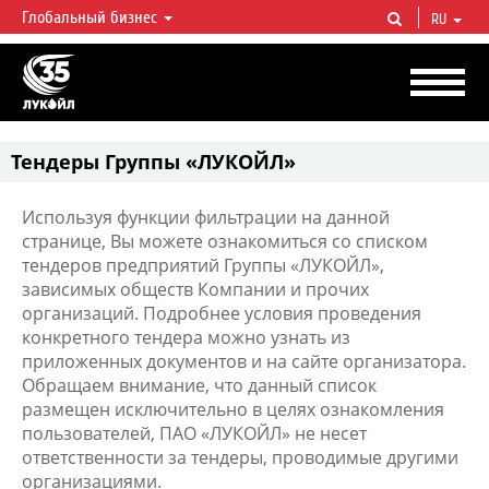
Глобальный бизнес
RU
ЛУКОЙЛ СЕГОДНЯ
ЛУКОЙЛ — одна из крупнейших вертикально интегрированных
нефтегазовых компаний в мире, на долю которой приходится более 2%
мировой добычи нефти и около 1% доказанных запасов углеводородов.
Тендеры Группы «ЛУКОЙЛ»
Используя функции фильтрации на данной
странице, Вы можете ознакомиться со списком
тендеров предприятий Группы «ЛУКОЙЛ»,
зависимых обществ Компании и прочих
организаций. Подробнее условия проведения
конкретного тендера можно узнать из
приложенных документов и на сайте организатора.
Обращаем внимание, что данный список
размещен исключительно в целях ознакомления
пользователей, ПАО «ЛУКОЙЛ» не несет
ответственности за тендеры, проводимые другими
организациями.