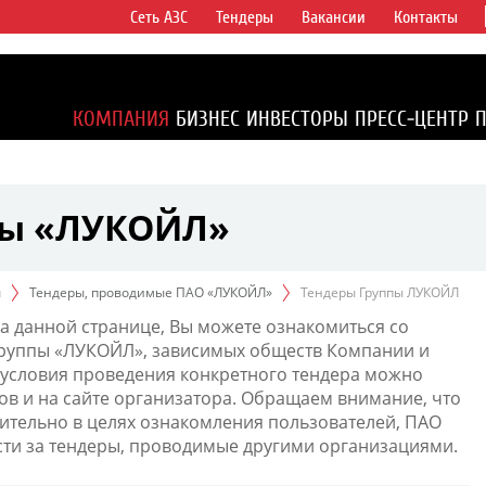
Сеть АЗС
Тендеры
Вакансии
Контакты
ертикально
компаний в
ся более 2%
КОМПАНИЯ
БИЗНЕС
ИНВЕСТОРЫ
ПРЕСС-ЦЕНТР
1% доказанных
пы «ЛУКОЙЛ»
ы
Тендеры, проводимые ПАО «ЛУКОЙЛ»
Тендеры Группы ЛУКОЙЛ
а данной странице, Вы можете ознакомиться со
Группы «ЛУКОЙЛ», зависимых обществ Компании и
условия проведения конкретного тендера можно
ов и на сайте организатора. Обращаем внимание, что
тельно в целях ознакомления пользователей, ПАО
сти за тендеры, проводимые другими организациями.