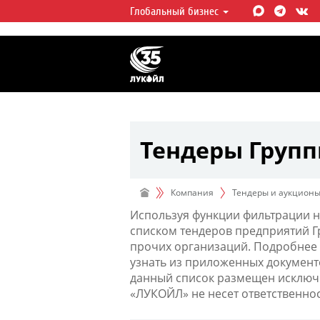
Глобальный бизнес
ЛУКОЙЛ СЕГОДНЯ
ЛУКОЙЛ — одна из крупнейших в
интегрированных нефтегазовых 
мире, на долю которой приходит
мировой добычи нефти и около 
запасов углеводородов.
Тендеры Груп
Компания
Тендеры и аукцион
Используя функции фильтрации н
списком тендеров предприятий 
прочих организаций. Подробнее 
узнать из приложенных документ
данный список размещен исключи
«ЛУКОЙЛ» не несет ответственно