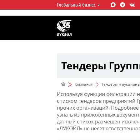
Глобальный бизнес
ЛУКОЙЛ СЕГОДНЯ
ЛУКОЙЛ — одна из крупнейших в
интегрированных нефтегазовых 
мире, на долю которой приходит
мировой добычи нефти и около 
запасов углеводородов.
Тендеры Груп
Компания
Тендеры и аукцион
Используя функции фильтрации н
списком тендеров предприятий 
прочих организаций. Подробнее 
узнать из приложенных документ
данный список размещен исключи
«ЛУКОЙЛ» не несет ответственно