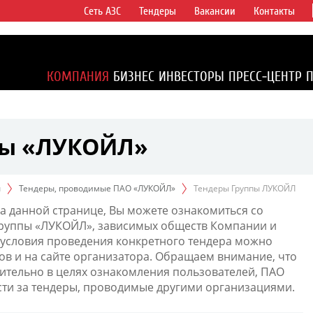
Сеть АЗС
Тендеры
Вакансии
Контакты
ертикально
компаний в
ся более 2%
КОМПАНИЯ
БИЗНЕС
ИНВЕСТОРЫ
ПРЕСС-ЦЕНТР
1% доказанных
пы «ЛУКОЙЛ»
ы
Тендеры, проводимые ПАО «ЛУКОЙЛ»
Тендеры Группы ЛУКОЙЛ
а данной странице, Вы можете ознакомиться со
Группы «ЛУКОЙЛ», зависимых обществ Компании и
условия проведения конкретного тендера можно
ов и на сайте организатора. Обращаем внимание, что
тельно в целях ознакомления пользователей, ПАО
сти за тендеры, проводимые другими организациями.