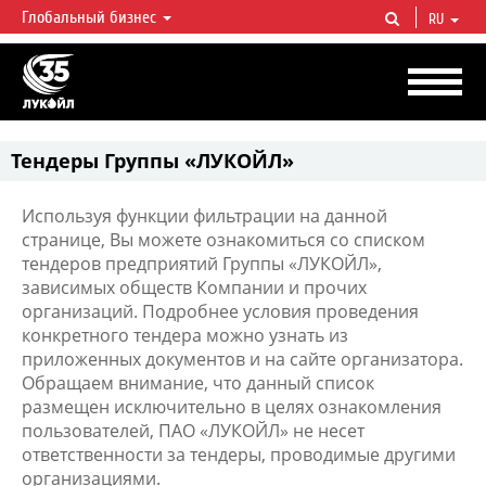
Глобальный бизнес
RU
ЛУКОЙЛ СЕГОДНЯ
ЛУКОЙЛ — одна из крупнейших вертикально интегрированных
нефтегазовых компаний в мире, на долю которой приходится более 2%
мировой добычи нефти и около 1% доказанных запасов углеводородов.
Тендеры Группы «ЛУКОЙЛ»
Используя функции фильтрации на данной
странице, Вы можете ознакомиться со списком
тендеров предприятий Группы «ЛУКОЙЛ»,
зависимых обществ Компании и прочих
организаций. Подробнее условия проведения
конкретного тендера можно узнать из
приложенных документов и на сайте организатора.
Обращаем внимание, что данный список
размещен исключительно в целях ознакомления
пользователей, ПАО «ЛУКОЙЛ» не несет
ответственности за тендеры, проводимые другими
организациями.