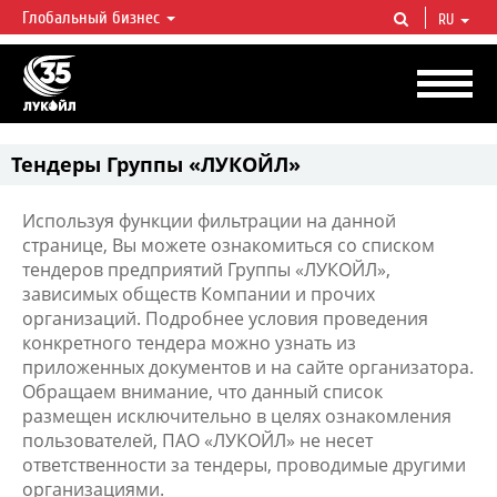
Глобальный бизнес
RU
ЛУКОЙЛ СЕГОДНЯ
ЛУКОЙЛ — одна из крупнейших вертикально интегрированных
нефтегазовых компаний в мире, на долю которой приходится более 2%
мировой добычи нефти и около 1% доказанных запасов углеводородов.
Тендеры Группы «ЛУКОЙЛ»
Используя функции фильтрации на данной
странице, Вы можете ознакомиться со списком
тендеров предприятий Группы «ЛУКОЙЛ»,
зависимых обществ Компании и прочих
организаций. Подробнее условия проведения
конкретного тендера можно узнать из
приложенных документов и на сайте организатора.
Обращаем внимание, что данный список
размещен исключительно в целях ознакомления
пользователей, ПАО «ЛУКОЙЛ» не несет
ответственности за тендеры, проводимые другими
организациями.