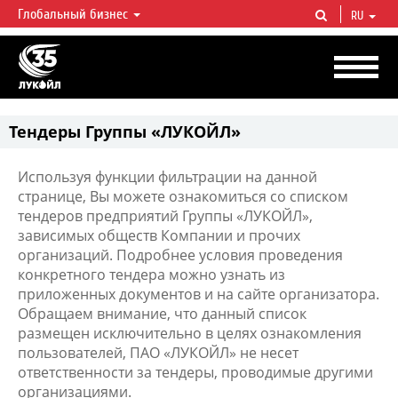
Глобальный бизнес
RU
ЛУКОЙЛ СЕГОДНЯ
ЛУКОЙЛ — одна из крупнейших вертикально интегрированных
нефтегазовых компаний в мире, на долю которой приходится более 2%
мировой добычи нефти и около 1% доказанных запасов углеводородов.
Тендеры Группы «ЛУКОЙЛ»
Используя функции фильтрации на данной
странице, Вы можете ознакомиться со списком
тендеров предприятий Группы «ЛУКОЙЛ»,
зависимых обществ Компании и прочих
организаций. Подробнее условия проведения
конкретного тендера можно узнать из
приложенных документов и на сайте организатора.
Обращаем внимание, что данный список
размещен исключительно в целях ознакомления
пользователей, ПАО «ЛУКОЙЛ» не несет
ответственности за тендеры, проводимые другими
организациями.