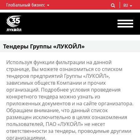
Глобальный бизнес
RU
ЛУКОЙЛ СЕГОДНЯ
ЛУКОЙЛ — одна из крупнейших вертикально интегрированных
нефтегазовых компаний в мире, на долю которой приходится более 2%
мировой добычи нефти и около 1% доказанных запасов углеводородов.
Тендеры Группы «ЛУКОЙЛ»
Используя функции фильтрации на данной
странице, Вы можете ознакомиться со списком
тендеров предприятий Группы «ЛУКОЙЛ»,
зависимых обществ Компании и прочих
организаций. Подробнее условия проведения
конкретного тендера можно узнать из
приложенных документов и на сайте организатора.
Обращаем внимание, что данный список
размещен исключительно в целях ознакомления
пользователей, ПАО «ЛУКОЙЛ» не несет
ответственности за тендеры, проводимые другими
организациями.