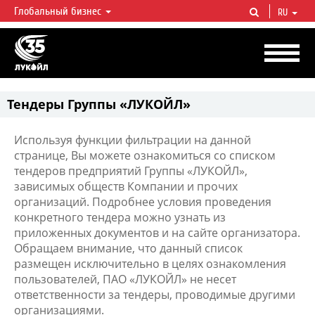
Глобальный бизнес
RU
ЛУКОЙЛ СЕГОДНЯ
ЛУКОЙЛ — одна из крупнейших вертикально интегрированных
нефтегазовых компаний в мире, на долю которой приходится более 2%
мировой добычи нефти и около 1% доказанных запасов углеводородов.
Тендеры Группы «ЛУКОЙЛ»
Используя функции фильтрации на данной
странице, Вы можете ознакомиться со списком
тендеров предприятий Группы «ЛУКОЙЛ»,
зависимых обществ Компании и прочих
организаций. Подробнее условия проведения
конкретного тендера можно узнать из
приложенных документов и на сайте организатора.
Обращаем внимание, что данный список
размещен исключительно в целях ознакомления
пользователей, ПАО «ЛУКОЙЛ» не несет
ответственности за тендеры, проводимые другими
организациями.