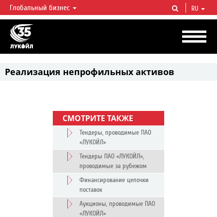
Глобальный бизнес
RU
ЛУКОЙЛ СЕГОДНЯ
ЛУКОЙЛ — одна из крупнейших вертикально интегрированных
нефтегазовых компаний в мире, на долю которой приходится более 2%
мировой добычи нефти и около 1% доказанных запасов углеводородов.
Реализация непрофильных активов
СМОТРИТЕ ТАКЖЕ
Тендеры, проводимые ПАО
«ЛУКОЙЛ»
Тендеры ПАО «ЛУКОЙЛ»,
проводимые за рубежом
Финансирование цепочки
поставок
Аукционы, проводимые ПАО
«ЛУКОЙЛ»