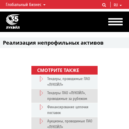
Глобальный бизнес
RU
ЛУКОЙЛ СЕГОДНЯ
ЛУКОЙЛ — одна из крупнейших вертикально интегрированных
нефтегазовых компаний в мире, на долю которой приходится более 2%
мировой добычи нефти и около 1% доказанных запасов углеводородов.
Реализация непрофильных активов
СМОТРИТЕ ТАКЖЕ
Тендеры, проводимые ПАО
«ЛУКОЙЛ»
Тендеры ПАО «ЛУКОЙЛ»,
проводимые за рубежом
Финансирование цепочки
поставок
Аукционы, проводимые ПАО
«ЛУКОЙЛ»