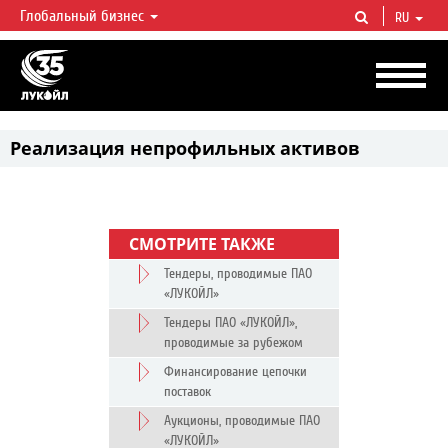
Глобальный бизнес
RU
ЛУКОЙЛ СЕГОДНЯ
ЛУКОЙЛ — одна из крупнейших вертикально интегрированных
нефтегазовых компаний в мире, на долю которой приходится более 2%
мировой добычи нефти и около 1% доказанных запасов углеводородов.
Реализация непрофильных активов
СМОТРИТЕ ТАКЖЕ
Тендеры, проводимые ПАО
«ЛУКОЙЛ»
Тендеры ПАО «ЛУКОЙЛ»,
проводимые за рубежом
Финансирование цепочки
поставок
Аукционы, проводимые ПАО
«ЛУКОЙЛ»