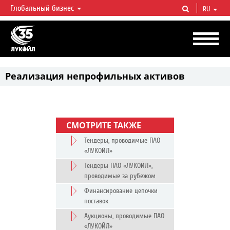
Глобальный бизнес
RU
ЛУКОЙЛ СЕГОДНЯ
ЛУКОЙЛ — одна из крупнейших вертикально интегрированных
нефтегазовых компаний в мире, на долю которой приходится более 2%
мировой добычи нефти и около 1% доказанных запасов углеводородов.
Реализация непрофильных активов
СМОТРИТЕ ТАКЖЕ
Тендеры, проводимые ПАО
«ЛУКОЙЛ»
Тендеры ПАО «ЛУКОЙЛ»,
проводимые за рубежом
Финансирование цепочки
поставок
Аукционы, проводимые ПАО
«ЛУКОЙЛ»