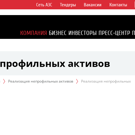
Сеть АЗС
Тендеры
Вакансии
Контакты
ертикально
компаний в
ся более 2%
КОМПАНИЯ
БИЗНЕС
ИНВЕСТОРЫ
ПРЕСС-ЦЕНТР
1% доказанных
епрофильных активов
ы
Реализация непрофильных активов
Реализация непрофильных