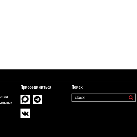
Присоединиться
Поиск
шении
нальных