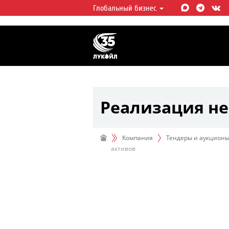
Глобальный бизнес
ЛУКОЙЛ СЕГОДНЯ
ЛУКОЙЛ — одна из крупнейших в
интегрированных нефтегазовых 
мире, на долю которой приходит
мировой добычи нефти и около 
запасов углеводородов.
Реализация н
Компания
Тендеры и аукцион
активов