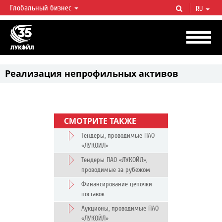
Глобальный бизнес
RU
ЛУКОЙЛ СЕГОДНЯ
ЛУКОЙЛ — одна из крупнейших вертикально интегрированных
нефтегазовых компаний в мире, на долю которой приходится более 2%
мировой добычи нефти и около 1% доказанных запасов углеводородов.
Реализация непрофильных активов
СМОТРИТЕ ТАКЖЕ
Тендеры, проводимые ПАО
«ЛУКОЙЛ»
Тендеры ПАО «ЛУКОЙЛ»,
проводимые за рубежом
Финансирование цепочки
поставок
Аукционы, проводимые ПАО
«ЛУКОЙЛ»