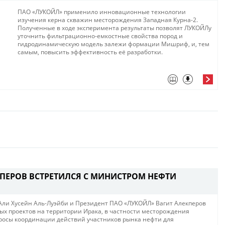
ПАО «ЛУКОЙЛ» применило инновационные технологии
изучения керна скважин месторождения Западная Курна-2.
Полученные в ходе эксперимента результаты позволят ЛУКОЙЛу
уточнить фильтрационно-емкостные свойства пород и
гидродинамическую модель залежи формации Мишриф, и, тем
самым, повысить эффективность её разработки.
КПЕРОВ ВСТРЕТИЛСЯ С МИНИСТРОМ НЕФТИ
ли Хусейн Аль-Луэйби и Президент ПАО «ЛУКОЙЛ» Вагит Алекперов
ых проектов на территории Ирака, в частности месторождения
просы координации действий участников рынка нефти для