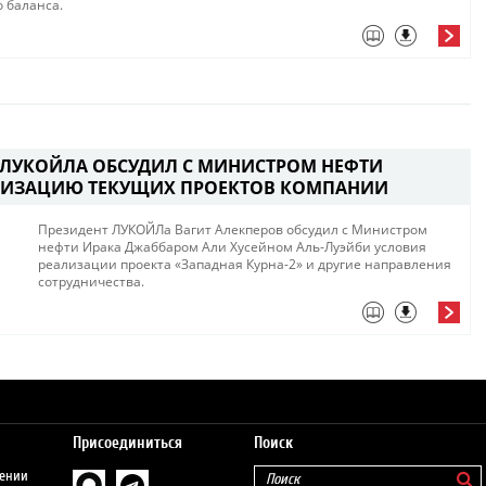
 баланса.
 ЛУКОЙЛА ОБСУДИЛ С МИНИСТРОМ НЕФТИ
ЛИЗАЦИЮ ТЕКУЩИХ ПРОЕКТОВ КОМПАНИИ
Президент ЛУКОЙЛа Вагит Алекперов обсудил с Министром
нефти Ирака Джаббаром Али Хусейном Аль-Луэйби условия
реализации проекта «Западная Курна-2» и другие направления
сотрудничества.
Присоединиться
Поиск
шении