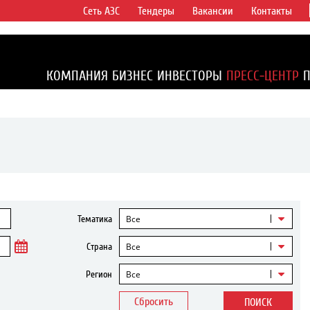
Сеть АЗС
Тендеры
Вакансии
Контакты
ертикально
компаний в
ся более 2%
КОМПАНИЯ
БИЗНЕС
ИНВЕСТОРЫ
ПРЕСС-ЦЕНТР
1% доказанных
Все
Тематика
Все
Страна
Все
Регион
Сбросить
ПОИСК