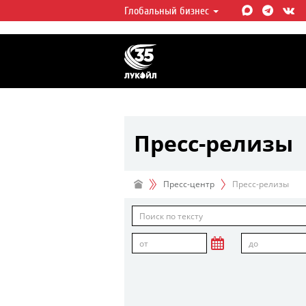
Глобальный бизнес
ЛУКОЙЛ СЕГОДНЯ
ЛУКОЙЛ — одна из крупнейших в
интегрированных нефтегазовых 
мире, на долю которой приходит
мировой добычи нефти и около 
запасов углеводородов.
Пресс-релизы
Пресс-центр
Пресс-релизы