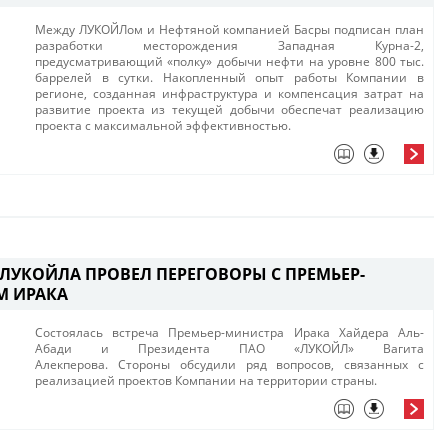
​Между ЛУКОЙЛом и Нефтяной компанией Басры подписан план
разработки месторожд​ения Западная Курна-2,
предусматривающий «полку» добычи нефти на уровне 800 тыс.
баррелей в сутки. Накопленный опыт работы Компании в
регионе, созданная инфраструктура и компенсация затрат на
развитие проекта из текущей добычи обеспечат реализацию
проекта с максимальной эффективностью.​
 ЛУКОЙЛА ПРОВЕЛ ПЕРЕГОВОРЫ С ПРЕМЬЕР-
М ИРАКА
Cостоялась встреча Премьер-министра Ирака Хайдера Аль-
Абади и Президента ​ПАО «ЛУКОЙЛ» Вагита
Алекперова. Стороны обсудили ряд вопросов, связанных с
реализацией проектов Компании на территории страны.​