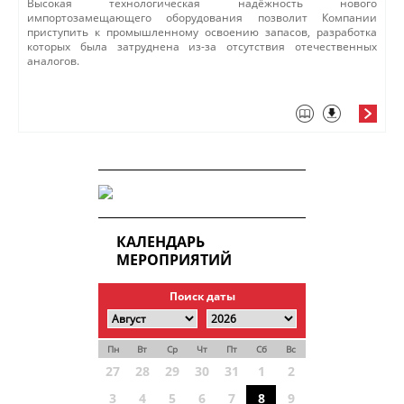
Высокая технологическая надёжность нового
импортозамещающего оборудования позволит Компании
приступить к промышленному освоению запасов, разработка
которых была затруднена из-за отсутствия отечественных
аналогов.
КАЛЕНДАРЬ
МЕРОПРИЯТИЙ
Поиск даты
Пн
Вт
Ср
Чт
Пт
Сб
Вс
27
28
29
30
31
1
2
3
4
5
6
7
8
9