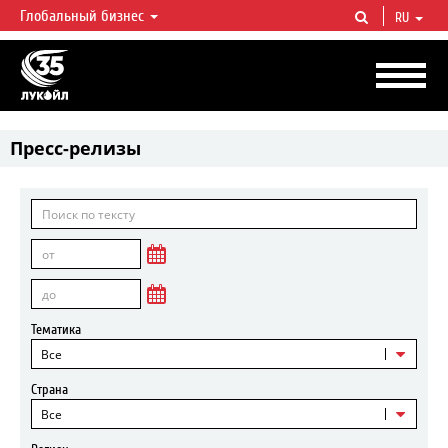
Глобальный бизнес
RU
ЛУКОЙЛ СЕГОДНЯ
ЛУКОЙЛ — одна из крупнейших вертикально интегрированных
нефтегазовых компаний в мире, на долю которой приходится более 2%
мировой добычи нефти и около 1% доказанных запасов углеводородов.
Пресс-релизы
Тематика
Все
Страна
Все