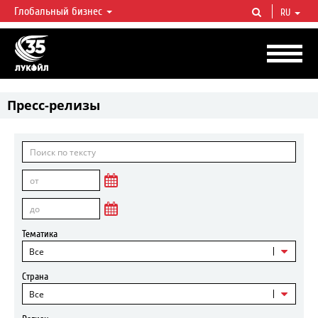
Глобальный бизнес
RU
ЛУКОЙЛ СЕГОДНЯ
ЛУКОЙЛ — одна из крупнейших вертикально интегрированных
нефтегазовых компаний в мире, на долю которой приходится более 2%
мировой добычи нефти и около 1% доказанных запасов углеводородов.
Пресс-релизы
Тематика
Все
Страна
Все