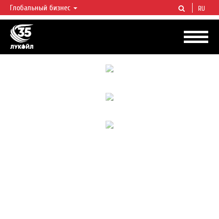
Глобальный бизнес
RU
ЛУКОЙЛ СЕГОДНЯ
ЛУКОЙЛ — одна из крупнейших вертикально интегрированных
нефтегазовых компаний в мире, на долю которой приходится более 2%
мировой добычи нефти и около 1% доказанных запасов углеводородов.