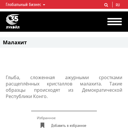
Глобальный бизнес
RU
ЛУКОЙЛ СЕГОДНЯ
ЛУКОЙЛ — одна из крупнейших вертикально интегрированных
нефтегазовых компаний в мире, на долю которой приходится более 2%
мировой добычи нефти и около 1% доказанных запасов углеводородов.
Малахит
Глыба, сложенная ажурными сростками
расщеплённых кристаллов малахита. Такие
образцы происходят из Демократической
Республики Конго.
Избранное
Добавить в избранное