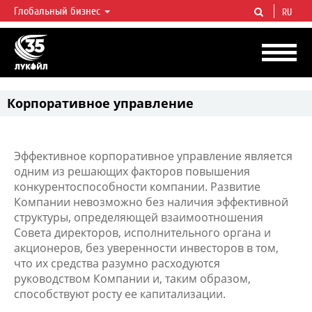
Глобальный бизнес
RU
ЛУКОЙЛ СЕГОДНЯ
ЛУКОЙЛ — одна из крупнейших вертикально интегрированных
нефтегазовых компаний в мире, на долю которой приходится более 2%
мировой добычи нефти и около 1% доказанных запасов углеводородов.
Корпоративнoe управление
Эффективное корпоративное управление является
одним из решающих факторов повышения
конкурентоспособности компании. Развитие
Компании невозможно без наличия эффективной
структуры, определяющей взаимоотношения
Совета директоров, исполнительного органа и
акционеров, без уверенности инвесторов в том,
что их средства разумно расходуются
руководством Компании и, таким образом,
способствуют росту ее капитализации.