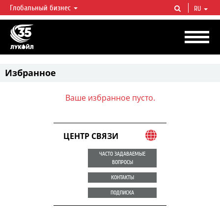
Глобальный бизнес
RU
ЛУКОЙЛ СЕГОДНЯ
ЛУКОЙЛ — одна из крупнейших вертикально интегрированных
нефтегазовых компаний в мире, на долю которой приходится более 2%
мировой добычи нефти и около 1% доказанных запасов углеводородов.
Избранное
Ваше избранное пусто.
ЦЕНТР СВЯЗИ
ЧАСТО ЗАДАВАЕМЫЕ
ВОПРОСЫ
КОНТАКТЫ
ПОДПИСКА