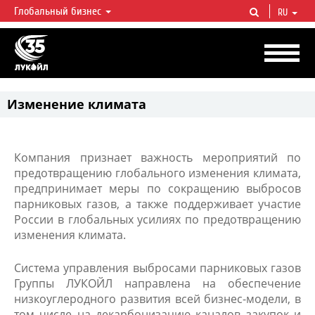
Глобальный бизнес
RU
ЛУКОЙЛ СЕГОДНЯ
ЛУКОЙЛ — одна из крупнейших вертикально интегрированных
нефтегазовых компаний в мире, на долю которой приходится более 2%
мировой добычи нефти и около 1% доказанных запасов углеводородов.
Изменение климата
Компания признает важность мероприятий по
предотвращению глобального изменения климата,
предпринимает меры по сокращению выбросов
парниковых газов, а также поддерживает участие
России в глобальных усилиях по предотвращению
изменения климата.
Система управления выбросами парниковых газов
Группы ЛУКОЙЛ направлена на обеспечение
низкоуглеродного развития всей бизнес-модели, в
том числе на декарбонизацию каналов закупок и