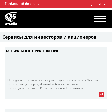
Глобальный бизнес
RU
ЛУКОЙЛ СЕГОДНЯ
ЛУКОЙЛ — одна из крупнейших вертикально интегрированных
нефтегазовых компаний в мире, на долю которой приходится более 2%
мировой добычи нефти и около 1% доказанных запасов углеводородов.
Сервисы для инвесторов и акционеров
МОБИЛЬНОЕ ПРИЛОЖЕНИЕ
Объединяет возможности существующих сервисов «Личный
кабинет акционера», «Garant-voting» и позволяет
взаимодействовать с Регистратором и Компанией.