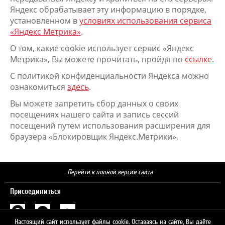
Яндекс обрабатывает эту информацию в порядке,
установленном в
условиях использования сервиса
«Яндекс Метрика»
.
О том, какие cookie использует сервис «Яндекс
Метрика», Вы можете прочитать, пройдя по
ссылке
.
С политикой конфиденциальности Яндекса можно
ознакомиться
здесь
.
Вы можете запретить сбор данных о своих
посещениях нашего сайта и запись сессий
посещений путем использования расширения для
браузера «Блокировщик Яндекс.Метрики».
Перейти к полной версии сайта
Присоединиться
Настоящий сайт использует файлы cookie. Оставаясь на сайте, Вы даёте