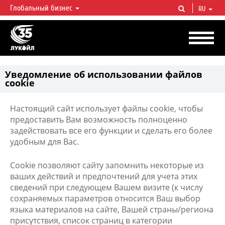
Глобальный бизнес
RU
ЛУКОЙЛ СЕГОДНЯ
ЛУКОЙЛ — одна из крупнейших вертикально интегрированных
нефтегазовых компаний в мире, на долю которой приходится более 2%
мировой добычи нефти и около 1% доказанных запасов углеводородов.
Уведомление об использовании файлов
cookie
Настоящий сайт использует файлы cookie, чтобы
предоставить Вам возможность полноценно
задействовать все его функции и сделать его более
удобным для Вас.
Cookie позволяют сайту запомнить некоторые из
ваших действий и предпочтений для учета этих
сведений при следующем Вашем визите (к числу
сохраняемых параметров относится Ваш выбор
языка материалов на сайте, Вашей страны/региона
присутствия, список страниц в категории