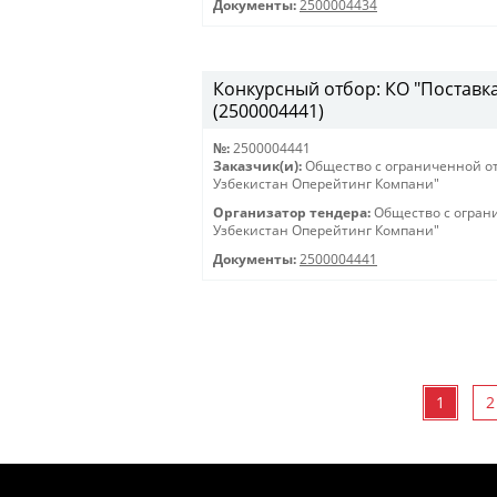
Документы:
2500004434
Конкурсный отбор: КО "Поставка 
(2500004441)
№:
2500004441
Заказчик(и):
Общество с ограниченной о
Узбекистан Оперейтинг Компани"
Организатор тендера:
Общество с огран
Узбекистан Оперейтинг Компани"
Документы:
2500004441
1
2