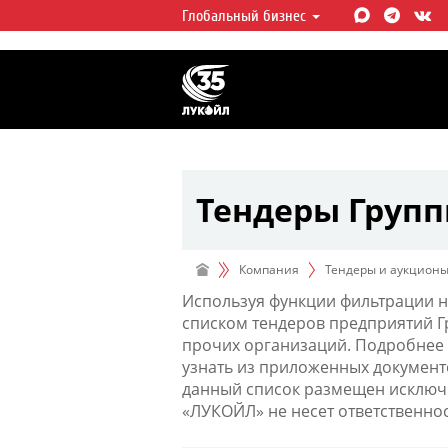
Глобальный бизнес
ЛУКОЙЛ СЕГОДНЯ
ЛУКОЙЛ — одна из крупнейших в
интегрированных нефтегазовых 
мире, на долю которой приходит
мировой добычи нефти и около 
запасов углеводородов.
Тендеры Груп
Компания
Тендеры и аукцион
Используя функции фильтрации н
списком тендеров предприятий 
прочих организаций. Подробнее 
узнать из приложенных документ
данный список размещен исключи
«ЛУКОЙЛ» не несет ответственно