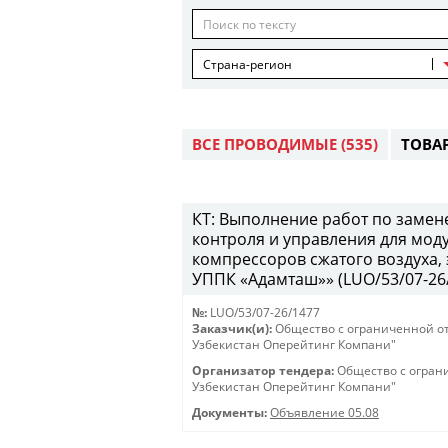
Страна-регион
ВСЕ ПРОВОДИМЫЕ
(535)
ТОВА
КТ: Выполнение работ по замен
контроля и управления для мод
компрессоров сжатого воздуха,
УППК «Адамташ»» (LUO/53/07-26/1
№:
LUO/53/07-26/1477
Заказчик(и):
Общество с ограниченной о
Узбекистан Оперейтинг Компани"
Организатор тендера:
Общество с огран
Узбекистан Оперейтинг Компани"
Документы:
Объявление 05.08