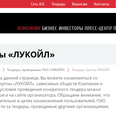
Сеть АЗС
Тендеры
Вакансии
Контакты
ертикально
компаний в
ся более 2%
КОМПАНИЯ
БИЗНЕС
ИНВЕСТОРЫ
ПРЕСС-ЦЕНТР
1% доказанных
пы «ЛУКОЙЛ»
ы
Тендеры, проводимые ПАО «ЛУКОЙЛ»
Тендеры Группы ЛУКОЙЛ
а данной странице, Вы можете ознакомиться со
Группы «ЛУКОЙЛ», зависимых обществ Компании и
условия проведения конкретного тендера можно
ов и на сайте организатора. Обращаем внимание, что
тельно в целях ознакомления пользователей, ПАО
сти за тендеры, проводимые другими организациями.