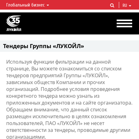
Глобальный бизнес
RU
ЛУКОЙЛ СЕГОДНЯ
ЛУКОЙЛ — одна из крупнейших вертикально интегрированных
нефтегазовых компаний в мире, на долю которой приходится более 2%
мировой добычи нефти и около 1% доказанных запасов углеводородов.
Тендеры Группы «ЛУКОЙЛ»
Используя функции фильтрации на данной
странице, Вы можете ознакомиться со списком
тендеров предприятий Группы «ЛУКОЙЛ»,
зависимых обществ Компании и прочих
организаций. Подробнее условия проведения
конкретного тендера можно узнать из
приложенных документов и на сайте организатора.
Обращаем внимание, что данный список
размещен исключительно в целях ознакомления
пользователей, ПАО «ЛУКОЙЛ» не несет
ответственности за тендеры, проводимые другими
организациями.