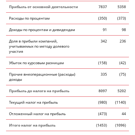
Прибыль от основной деятельности
7837
5358
Расходы по процентам
(350)
(373)
Доходы по процентам и дивидендам
91
98
Доля в прибыли компаний,
342
236
учитываемых по методу долевого
участия
Убыток по курсовым разницам
(158)
(42)
Прочие внеоперационные (расходы)
335
(75)
доходы
Прибыль до налога на прибыль
8097
5202
Текущий налог на прибыль
(980)
(1140)
Отложенный налог на прибыль
(473)
44
Итого налог на прибыль
(1453)
(1096)