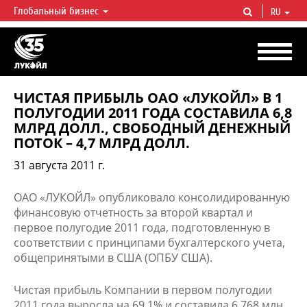
Глобальный бизнес
RU
ЛУКОЙЛ СЕГОДНЯ
ЛУКОЙЛ — одна из крупнейших вертикально интегрированных
нефтегазовых компаний в мире, на долю которой приходится более 2%
мировой добычи нефти и около 1% доказанных запасов углеводородов.
ЧИСТАЯ ПРИБЫЛЬ ОАО «ЛУКОЙЛ» В 1
ПОЛУГОДИИ 2011 ГОДА СОСТАВИЛА 6,8
МЛРД ДОЛЛ., СВОБОДНЫЙ ДЕНЕЖНЫЙ
ПОТОК – 4,7 МЛРД ДОЛЛ.
31 августа 2011 г.
ОАО «ЛУКОЙЛ» опубликовало консолидированную
финансовую отчетность за второй квартал и
первое полугодие 2011 года, подготовленную в
соответствии с принципами бухгалтерского учета,
общепринятыми в США (ОПБУ США).
Чистая прибыль Компании в первом полугодии
2011 года выросла на 69,1% и составила 6 768 млн