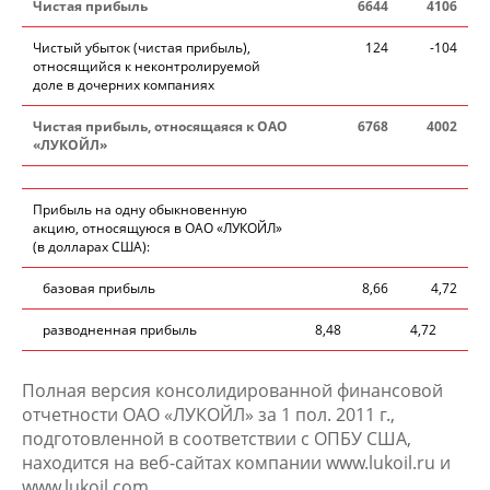
Чистая прибыль
6644
4106
Чистый убыток (чистая прибыль),
124
-104
относящийся к неконтролируемой
доле в дочерних компаниях
Чистая прибыль, относящаяся к ОАО
6768
4002
«ЛУКОЙЛ»
Прибыль на одну обыкновенную
акцию, относящуюся в ОАО «ЛУКОЙЛ»
(в долларах США):
базовая прибыль
8,66
4,72
разводненная прибыль
8,48
4,72
Полная версия консолидированной финансовой
отчетности ОАО «ЛУКОЙЛ» за 1 пол. 2011 г.,
подготовленной в соответствии с ОПБУ США,
находится на веб-сайтах компании www.lukoil.ru и
www.lukoil.com.